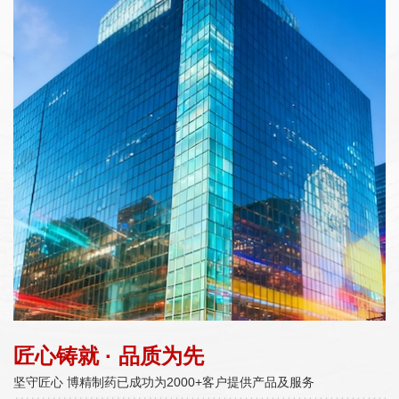
匠心铸就 · 品质为先
坚守匠心 博精制药已成功为2000+客户提供产品及服务