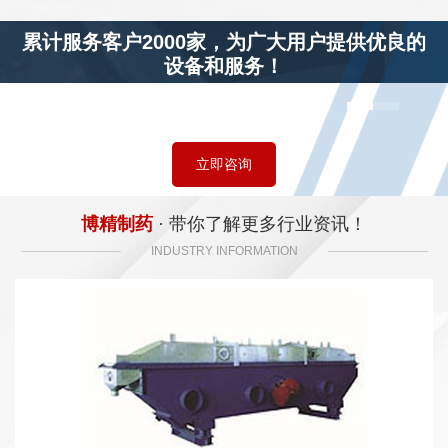
累计服务客户2000家，为广大用户提供优良的
设备和服务！
量身定制处理方案，提供技术支持
立即咨询
博精制药
· 带你了解更多行业资讯！
INDUSTRY INFORMATION