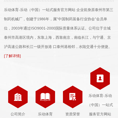
乐动体育-乐动（中国）一站式服务官方网站 企业前身原泰州市第三
制药机械厂，创建于1986年，属"中国制药装备行业协会"会员单
位，2003年通过ISO9001-2000国际质量体系认证。公司位于古城
泰州市高港区境内，东靠上海，西靠南京，南临长江，与宁通、京
沪高速公路和长江一级开放港 口泰州港相邻，水陆交通十分便捷。
[了解详情]
乐动体育-乐动
（中国）一站式
公司简介
乐动体育
资质荣誉
服务官方网站