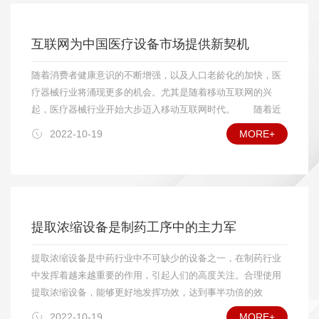
干燥设备行业协会联系，据他们透露，今后几年，我国干燥
WTO这么多年来的事实证明，国内干燥设备行业发展正如专家
设备需求将在以下若干领域增长明显。 在干燥设备类型
预期所料，是挑战与机遇并存。就国内市场而言，由于我国干燥
上，将以热风加热常压干燥设备、真空干燥设备为主，其他
互联网为中国医疗设备市场提供新契机
设备行业已经开始进入较成熟的发展阶段，已能够比较好地满足
诸如远红外线干燥设备、微波干燥设备等特殊领域的用户也
各个领域用户的实际需要，而在价格上只有国外相同产品的
将逐步扩大应用数量;在食品、药品干燥方面，对真空冷冻干
随着消费者健康意识的不断增强，以及人口老龄化的加快，医
1/3，这使我国干燥设备在市场竞争中比进口设备具有明显的价
燥设备中的较大规格设备需求量将会增加;具有功能组合(如制
疗器械行业将涌现更多的机会。尤其是随着移动互联网的兴
格优势;另一方面，由于干燥设备体积较大，大多数还涉及现场
粒—干燥、干燥—过滤)的设备需求量也将增多;高自动化干燥
起，医疗器械行业开始大步迈入移动互联网时代。 随着近
安装、调试和售后服务等工作，因此对国内用户而言，选用国产
设备在一些应用领域将受到欢迎。另外，干燥设备外观质量
年来移动互联网的跨越式发展，越来越多的行业和企业开始进
2022-10-19
MORE+
设备较选用进口设备更方便。就国际市场而言，我国加入WTO
将越来越受到重视，腐蚀性物料烘干设备的耐腐能力和可靠
驻移动互联网领域，医疗器械行业在过去一直采用的是传统经
后，更有利于干燥设备扩大出口。目前，我国干燥设备主要出口
的使用寿命，将会受到用户特别关心。 我国加入WTO这
营模式，但是互联网成为了医疗器械行业拓展新市场的又一个
产品是真空干燥设备，振动干燥设备，中小型粮食、食品及农林
么多年来的事实证明，国内干燥设备行业发展正如专家预期
契机，而进入移动互联网将是未来医疗器械企业的必然选
土特产品干燥设备，年出口量超过百台，出口的主要地区是东南
所料，是挑战与机遇并存。就国内市场而言，由于我国干燥
择。 据相关调查数据显示，未来医疗器械行业平均增速将
亚及其他发展中国家，并已经打开欧美市场的大门。目前，我国
设备行业已经开始进入较成熟的发展阶段，已能够比较好地
高于药品行业。发达国家器械与制药的产值比约为1：1，而我
干燥设备出口产品占国产干燥设备的总量尚不到5%，专家预
提取浓缩设备是制药工序中的主力军
满足各个领域用户的实际需要，而在价格上只有国外相同产
国器械收入仅占药品市场规模的10%，市场扩容正在进行中。
计“十二五”期间出口产品在国产干燥设备总量中所占比例将达到
品的1/3，这使我国干燥设备在市场竞争中比进口设备具有明
专家预计，到2015年中国医疗器械市场将达到537亿美
10%以上。 在国际竞争中，我国干燥设备生产企业的主要竞
提取浓缩设备是中药行业中不可缺少的设备之一，在制药行业
显的价格优势;另一方面，由于干燥设备体积较大，大多数还
元。 中国作为世界第四大医疗设备市场，市场规模超过600
争对手是丹麦、瑞士、英国、德国、美国以及日本等。与竞争对
中发挥着越来越重要的作用，引起人们的高度关注。合理使用
涉及现场安装、调试和售后服务等工作，因此对国内用户而
亿人民币。随着城市化和老龄化时代到来，医疗器械行业将涌
手相比，我国干燥设备的优势是价格低廉，不足之处主要在于产
提取浓缩设备，能够更好地发挥功效，达到事半功倍的效
言，选用国产设备较选用进口设备更方便。就国际市场而
现机会。未来几年，中国医疗设备市场还将会继续保持20%的
品的自动化控制程度、外观质量、成套性和功能组合性方面有待
果。 提取浓缩设备适用于中药、植物、生物制药、食品、
言，我国加入WTO后，更有利于干燥设备扩大出口。目前，
增长率。然而想要将这个数据转化为现实，通关目前的市场发
2022-10-19
MORE+