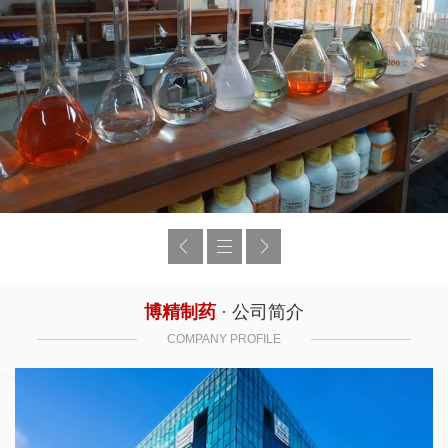
博精制药
· 公司简介
COMPANY PROFILE