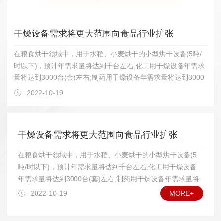
干燥设备需求将更大范围向食品行业扩张
在粮食烘干领域中，用于水稻、小麦烘干的小型烘干设备(5吨/
时以下)，预计年需求量将达到千台左右;化工用干燥设备年需求
量将达到3000台(套)左右;制药用干燥设备年需求量将达到3000
台(套)左右;农林土特产品烘干设备年需求量将达到2000台(套)左
2022-10-19
右;轻工用烘干设备年需求量将达到2000台(套)左右。为了了解
干燥设备的发展情况，我们和中国通用机械干燥设备行业协会联
系，据他们透露，今后几年，我国干燥设备需求将在以下若干领
干燥设备需求将更大范围向食品行业扩张
域增长明显。 在干燥设备类型上，将以热风加热常压干燥设
备、真空干燥设备为主，其他诸如远红外线干燥设备、微波干燥
在粮食烘干领域中，用于水稻、小麦烘干的小型烘干设备(5
设备等特殊领域的用户也将逐步扩大应用数量;在食品、药品干
吨/时以下)，预计年需求量将达到千台左右;化工用干燥设备
燥方面，对真空冷冻干燥设备中的较大规格设备需求量将会增
年需求量将达到3000台(套)左右;制药用干燥设备年需求量将
加;具有功能组合(如制粒—干燥、干燥—过滤)的设备需求量也将
达到3000台(套)左右;农林土特产品烘干设备年需求量将达到
2022-10-19
MORE+
增多;高自动化干燥设备在一些应用领域将受到欢迎。另外，干
2000台(套)左右;轻工用烘干设备年需求量将达到2000台(套)
燥设备外观质量将越来越受到重视，腐蚀性物料烘干设备的耐腐
左右。为了了解干燥设备的发展情况，我们和中国通用机械
能力和可靠的使用寿命，将会受到用户特别关心。 我国加入