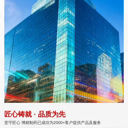
匠心铸就 · 品质为先
坚守匠心 博精制药已成功为2000+客户提供产品及服务