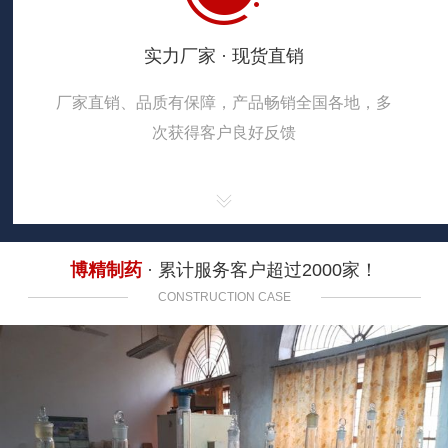
实力厂家 · 现货直销
厂家直销、品质有保障，产品畅销全国各地，多
次获得客户良好反馈
博精制药
· 累计服务客户超过2000家！
CONSTRUCTION CASE