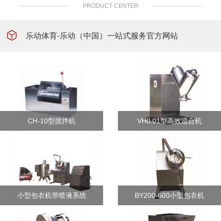
PRODUCT CENTER
乐动体育-乐动（中国）一站式服务官方网站
CH-10型搅拌机
VH0.01型高效混合机
小型包衣机带喷液系统
BY200-600小型包衣机