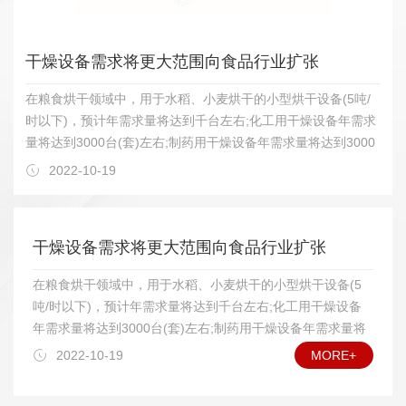
干燥设备需求将更大范围向食品行业扩张
在粮食烘干领域中，用于水稻、小麦烘干的小型烘干设备(5吨/
时以下)，预计年需求量将达到千台左右;化工用干燥设备年需求
量将达到3000台(套)左右;制药用干燥设备年需求量将达到3000
台(套)左右;农林土特产品烘干设备年需求量将达到2000台(套)左
2022-10-19
右;轻工用烘干设备年需求量将达到2000台(套)左右。为了了解
干燥设备的发展情况，我们和中国通用机械干燥设备行业协会联
系，据他们透露，今后几年，我国干燥设备需求将在以下若干领
干燥设备需求将更大范围向食品行业扩张
域增长明显。 在干燥设备类型上，将以热风加热常压干燥设
备、真空干燥设备为主，其他诸如远红外线干燥设备、微波干燥
在粮食烘干领域中，用于水稻、小麦烘干的小型烘干设备(5
设备等特殊领域的用户也将逐步扩大应用数量;在食品、药品干
吨/时以下)，预计年需求量将达到千台左右;化工用干燥设备
燥方面，对真空冷冻干燥设备中的较大规格设备需求量将会增
年需求量将达到3000台(套)左右;制药用干燥设备年需求量将
加;具有功能组合(如制粒—干燥、干燥—过滤)的设备需求量也将
达到3000台(套)左右;农林土特产品烘干设备年需求量将达到
2022-10-19
MORE+
增多;高自动化干燥设备在一些应用领域将受到欢迎。另外，干
2000台(套)左右;轻工用烘干设备年需求量将达到2000台(套)
燥设备外观质量将越来越受到重视，腐蚀性物料烘干设备的耐腐
左右。为了了解干燥设备的发展情况，我们和中国通用机械
能力和可靠的使用寿命，将会受到用户特别关心。 我国加入