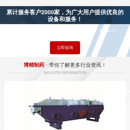
累计服务客户2000家，为广大用户提供优良的
设备和服务！
量身定制处理方案，提供技术支持
立即咨询
博精制药
· 带你了解更多行业资讯！
INDUSTRY INFORMATION