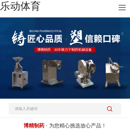
乐动体育
网站乐动体育
热销产品
施工案例
新闻资讯
关于我们
人才招聘
乐动体育-乐动（中国）一站式服务官方网站
博精制药
· 为您精心挑选放心产品！