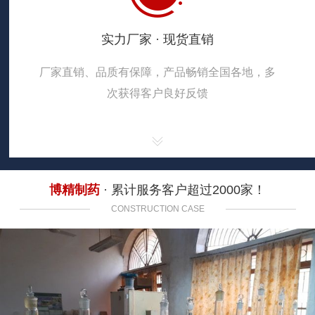
实力厂家 · 现货直销
厂家直销、品质有保障，产品畅销全国各地，多
次获得客户良好反馈
博精制药
· 累计服务客户超过2000家！
CONSTRUCTION CASE