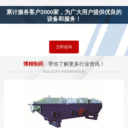
累计服务客户2000家，为广大用户提供优良的
设备和服务！
量身定制处理方案，提供技术支持
立即咨询
博精制药
· 带你了解更多行业资讯！
INDUSTRY INFORMATION