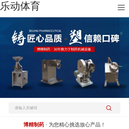
乐动体育
网站乐动体育
热销产品
施工案例
新闻资讯
关于我们
人才招聘
乐动体育-乐动（中国）一站式服务官方网站
博精制药
· 为您精心挑选放心产品！