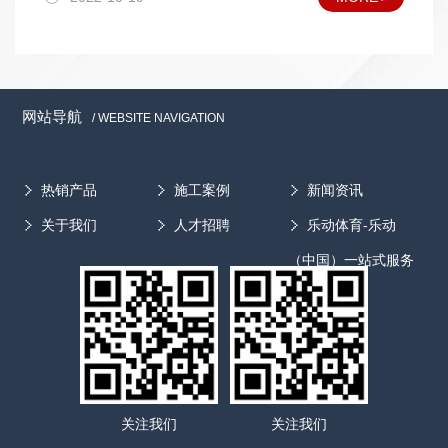
进一步提高。
化工等行业的常压、微压、水煎、温浸、热回流强制循坏、渗
我国干燥设备主要出口产品是真空干燥设备，振动干燥设
展是远远不够的，必须通过互联网这个新市场。数据显示，
透、芳香油成分的提取及有机溶剂的回收等多种工艺。非常适
备，中小型粮食、食品及农林土特产品干燥设备，年出口量
2010年移动互联网应用下载量达到50亿，预计到2013年该数字
合于高校、研究所和企事业单位实验室研发及中小型生产线的
超过百台，出口的主要地区是东南亚及其他发展中国家，并
将达到210亿，今年全球智能手机出货量将比去年增长60%。有
试生产。 据了解，提取浓缩设备有很多优点，一是使用效
已经打开欧美市场的大门。目前，我国干燥设备出口产品占
了强大的移动终端，足够丰富的互联网应用，移动互联网正在
率高：在原单一提取的基础上优化产品结构将小型的浓缩设备
国产干燥设备的总量尚不到5%，专家预计“十二五”期间出口
成为信息化时代最强大的人类工具。 医疗器械行业只有抓
网站导航
/ WEBSITE NAVIGATION
整合在该设备中，使提取浓缩一步完成，大大节省了原材料和
产品在国产干燥设备总量中所占比例将达到10%以上。
住机遇，加速布局移动互联网领域医疗器械企业才能在未来的
工作时间，工作效率比一般多功能罐提高了10%～15%;二是原
在国际竞争中，我国干燥设备生产企业的主要竞争对手是丹
市场争夺战中拿到主动权，获得跨越式的大发展
材料转化率高：由于在提取过程中，热的溶剂连续加到药面
麦、瑞士、英国、德国、美国以及日本等。与竞争对手相
热销产品
施工案例
新闻资讯
上，由上至下通过药材层连续溶解药材中的有效成分，使药膏
比，我国干燥设备的优势是价格低廉，不足之处主要在于产
关于我们
人才招聘
乐动体育-乐动
内含的有效成分提高1倍以上;三是结构紧凑，占地面积小，实
品的自动化控制程度、外观质量、成套性和功能组合性方面
际占地面积在1.5平方米左右。 专家称，对于设计和选择中
有待进一步提高。...
（中国）一站式服务
药提取浓缩设备，首先要强调的是工艺，看是否可采用新型提
官方网站
取工艺等方式强化提取浓缩过程。细节方面，因是成套设备，
就要考虑各个设备工作时间及周期，合理选择设备的大小，在
同一工期内，不能有因设备配套大小问题而导致工作断续的情
况出现。另外，还要注意的就是节能的问题，对成套的设备，
要尽可能的优化工艺，缩短相应的管道，减少物料输送过程的
能耗损失。同时，也要注意其可操作性及工人的操作方便、省
关注我们
关注我们
时、省力，使其更人性化。 中药提取浓缩设备有很多种，