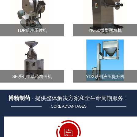
TDP单冲压片机
YK-60微型颗粒机
SF系列中草药粉碎机
YDX系列液压提升机
博精制药
· 提供整体解决方案和全生命周期服务！
CORE ADVANTAGES