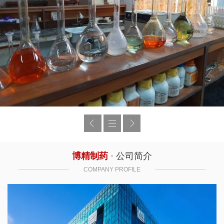
博精制药
· 公司简介
COMPANY PROFILE