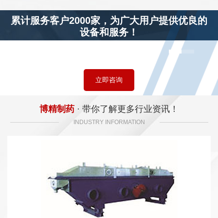
累计服务客户2000家，为广大用户提供优良的
设备和服务！
量身定制处理方案，提供技术支持
立即咨询
博精制药
· 带你了解更多行业资讯！
INDUSTRY INFORMATION