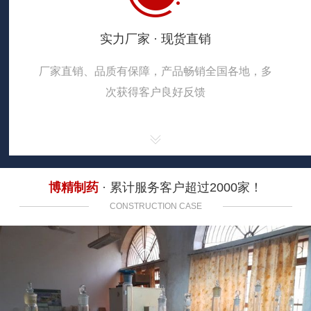
实力厂家 · 现货直销
厂家直销、品质有保障，产品畅销全国各地，多
次获得客户良好反馈
博精制药
· 累计服务客户超过2000家！
CONSTRUCTION CASE