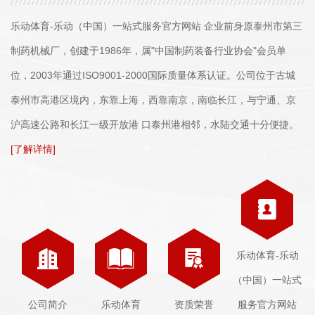
乐动体育-乐动（中国）一站式服务官方网站 企业前身原泰州市第三
制药机械厂，创建于1986年，属"中国制药装备行业协会"会员单
位，2003年通过ISO9001-2000国际质量体系认证。公司位于古城
泰州市高港区境内，东靠上海，西靠南京，南临长江，与宁通、京
沪高速公路和长江一级开放港 口泰州港相邻，水陆交通十分便捷。
[了解详情]
乐动体育-乐动
（中国）一站式
公司简介
乐动体育
资质荣誉
服务官方网站