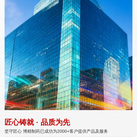
匠心铸就 · 品质为先
坚守匠心 博精制药已成功为2000+客户提供产品及服务