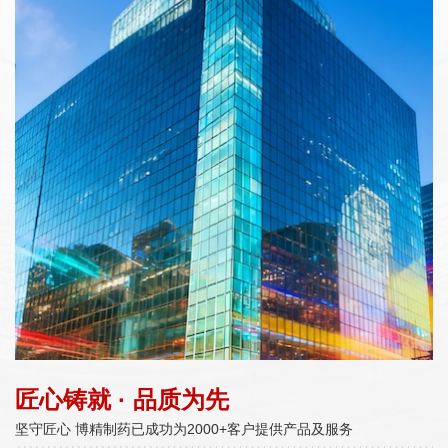
匠心铸就 · 品质为先
坚守匠心 博精制药已成功为2000+客户提供产品及服务