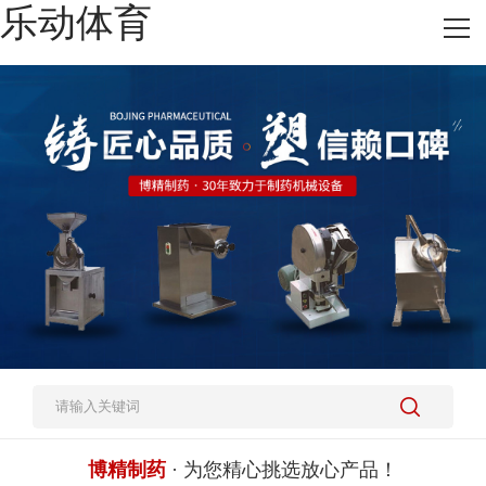
乐动体育
网站乐动体育
热销产品
施工案例
新闻资讯
关于我们
人才招聘
乐动体育-乐动（中国）一站式服务官方网站
博精制药
· 为您精心挑选放心产品！