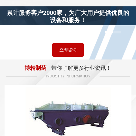
累计服务客户2000家，为广大用户提供优良的
设备和服务！
量身定制处理方案，提供技术支持
立即咨询
博精制药
· 带你了解更多行业资讯！
INDUSTRY INFORMATION