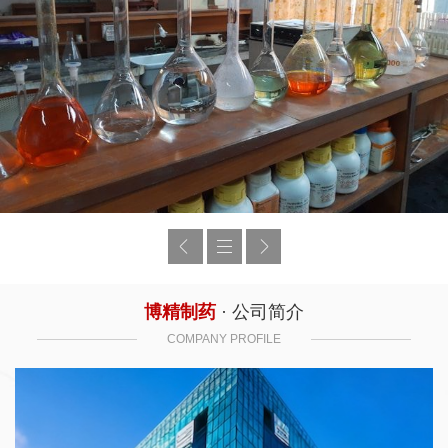
博精制药
· 公司简介
COMPANY PROFILE