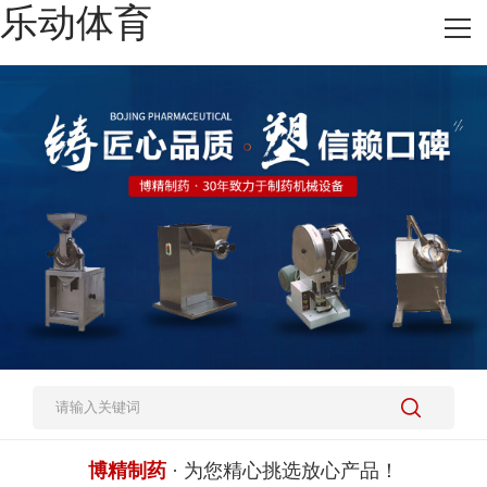
乐动体育
网站乐动体育
热销产品
施工案例
新闻资讯
关于我们
人才招聘
乐动体育-乐动（中国）一站式服务官方网站
博精制药
· 为您精心挑选放心产品！