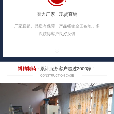
实力厂家 · 现货直销
厂家直销、品质有保障，产品畅销全国各地，多
次获得客户良好反馈
博精制药
· 累计服务客户超过2000家！
CONSTRUCTION CASE