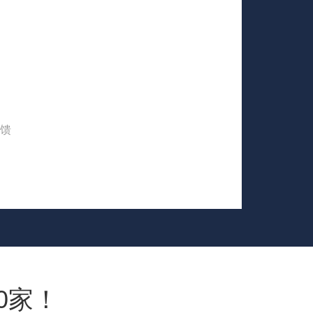
馈
0家！