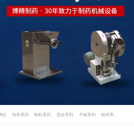
网站
包衣系列
制粒系列
混合系列
干燥系列
粉碎系