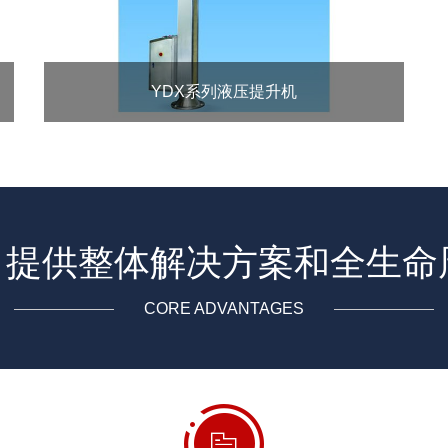
YDX系列液压提升机
· 提供整体解决方案和全生
CORE ADVANTAGES