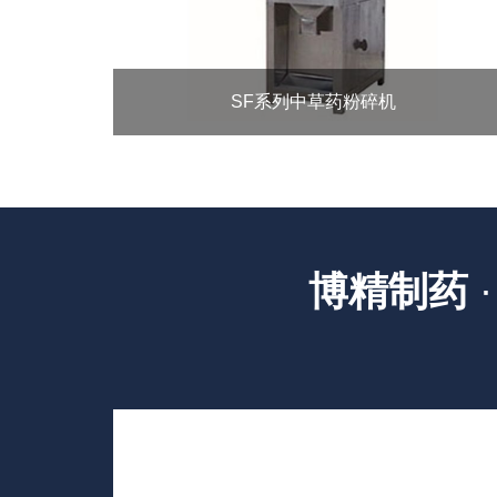
SF系列中草药粉碎机
博精制药