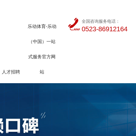
全国咨询服务电话：
乐动体育-乐动
0523-86912164
（中国）一站
式服务官方网
人才招聘
站