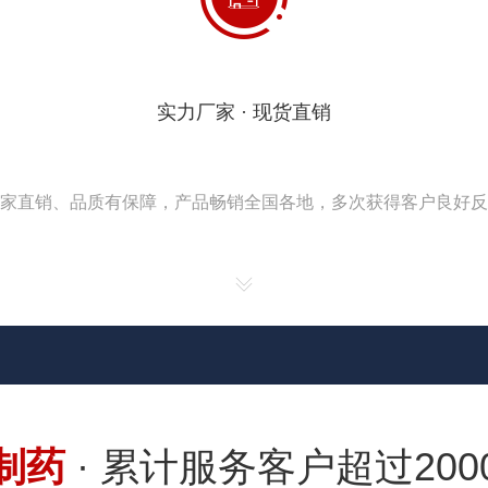
实力厂家 · 现货直销
家直销、品质有保障，产品畅销全国各地，多次获得客户良好反
制药
· 累计服务客户超过200