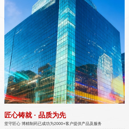
匠心铸就 · 品质为先
坚守匠心 博精制药已成功为2000+客户提供产品及服务