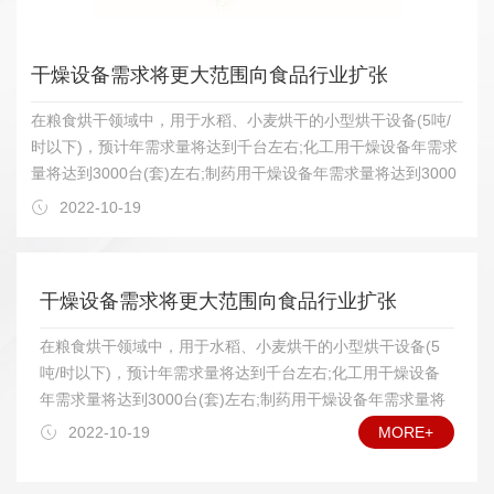
干燥设备需求将更大范围向食品行业扩张
在粮食烘干领域中，用于水稻、小麦烘干的小型烘干设备(5吨/
时以下)，预计年需求量将达到千台左右;化工用干燥设备年需求
量将达到3000台(套)左右;制药用干燥设备年需求量将达到3000
台(套)左右;农林土特产品烘干设备年需求量将达到2000台(套)左
2022-10-19
右;轻工用烘干设备年需求量将达到2000台(套)左右。为了了解
干燥设备的发展情况，我们和中国通用机械干燥设备行业协会联
系，据他们透露，今后几年，我国干燥设备需求将在以下若干领
干燥设备需求将更大范围向食品行业扩张
域增长明显。 在干燥设备类型上，将以热风加热常压干燥设
备、真空干燥设备为主，其他诸如远红外线干燥设备、微波干燥
在粮食烘干领域中，用于水稻、小麦烘干的小型烘干设备(5
设备等特殊领域的用户也将逐步扩大应用数量;在食品、药品干
吨/时以下)，预计年需求量将达到千台左右;化工用干燥设备
燥方面，对真空冷冻干燥设备中的较大规格设备需求量将会增
年需求量将达到3000台(套)左右;制药用干燥设备年需求量将
加;具有功能组合(如制粒—干燥、干燥—过滤)的设备需求量也将
达到3000台(套)左右;农林土特产品烘干设备年需求量将达到
2022-10-19
MORE+
增多;高自动化干燥设备在一些应用领域将受到欢迎。另外，干
2000台(套)左右;轻工用烘干设备年需求量将达到2000台(套)
燥设备外观质量将越来越受到重视，腐蚀性物料烘干设备的耐腐
左右。为了了解干燥设备的发展情况，我们和中国通用机械
能力和可靠的使用寿命，将会受到用户特别关心。 我国加入