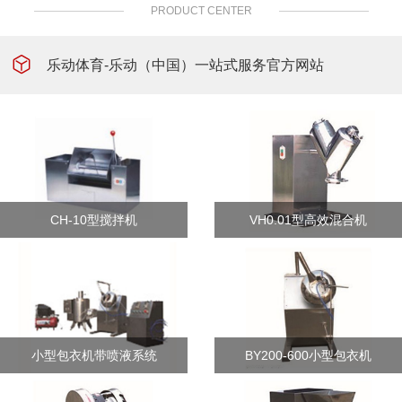
PRODUCT CENTER
乐动体育-乐动（中国）一站式服务官方网站
CH-10型搅拌机
VH0.01型高效混合机
小型包衣机带喷液系统
BY200-600小型包衣机