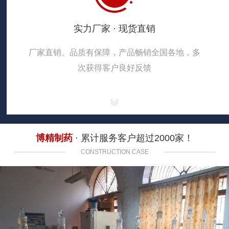
实力厂家 · 现货直销
厂家直销、品质有保障，产品畅销全国各地，多
次获得客户良好反馈
博精制药
· 累计服务客户超过2000家！
CONSTRUCTION CASE