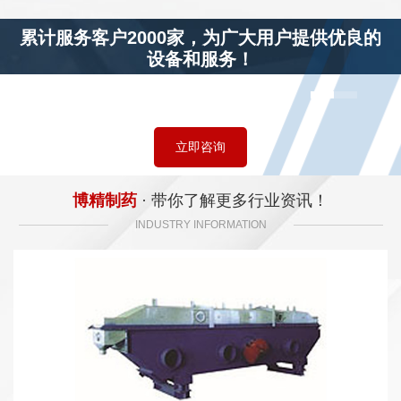
累计服务客户2000家，为广大用户提供优良的
设备和服务！
量身定制处理方案，提供技术支持
立即咨询
博精制药
· 带你了解更多行业资讯！
INDUSTRY INFORMATION