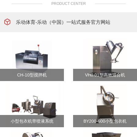
PRODUCT CENTER
乐动体育-乐动（中国）一站式服务官方网站
CH-10型搅拌机
VH0.01型高效混合机
小型包衣机带喷液系统
BY200-600小型包衣机