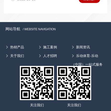
进一步提高。
化工等行业的常压、微压、水煎、温浸、热回流强制循坏、渗
我国干燥设备主要出口产品是真空干燥设备，振动干燥设
展是远远不够的，必须通过互联网这个新市场。数据显示，
透、芳香油成分的提取及有机溶剂的回收等多种工艺。非常适
备，中小型粮食、食品及农林土特产品干燥设备，年出口量
2010年移动互联网应用下载量达到50亿，预计到2013年该数字
合于高校、研究所和企事业单位实验室研发及中小型生产线的
超过百台，出口的主要地区是东南亚及其他发展中国家，并
将达到210亿，今年全球智能手机出货量将比去年增长60%。有
试生产。 据了解，提取浓缩设备有很多优点，一是使用效
已经打开欧美市场的大门。目前，我国干燥设备出口产品占
了强大的移动终端，足够丰富的互联网应用，移动互联网正在
率高：在原单一提取的基础上优化产品结构将小型的浓缩设备
国产干燥设备的总量尚不到5%，专家预计“十二五”期间出口
成为信息化时代最强大的人类工具。 医疗器械行业只有抓
网站导航
/ WEBSITE NAVIGATION
整合在该设备中，使提取浓缩一步完成，大大节省了原材料和
产品在国产干燥设备总量中所占比例将达到10%以上。
住机遇，加速布局移动互联网领域医疗器械企业才能在未来的
工作时间，工作效率比一般多功能罐提高了10%～15%;二是原
在国际竞争中，我国干燥设备生产企业的主要竞争对手是丹
市场争夺战中拿到主动权，获得跨越式的大发展
材料转化率高：由于在提取过程中，热的溶剂连续加到药面
麦、瑞士、英国、德国、美国以及日本等。与竞争对手相
热销产品
施工案例
新闻资讯
上，由上至下通过药材层连续溶解药材中的有效成分，使药膏
比，我国干燥设备的优势是价格低廉，不足之处主要在于产
关于我们
人才招聘
乐动体育-乐动
内含的有效成分提高1倍以上;三是结构紧凑，占地面积小，实
品的自动化控制程度、外观质量、成套性和功能组合性方面
际占地面积在1.5平方米左右。 专家称，对于设计和选择中
有待进一步提高。...
（中国）一站式服务
药提取浓缩设备，首先要强调的是工艺，看是否可采用新型提
官方网站
取工艺等方式强化提取浓缩过程。细节方面，因是成套设备，
就要考虑各个设备工作时间及周期，合理选择设备的大小，在
同一工期内，不能有因设备配套大小问题而导致工作断续的情
况出现。另外，还要注意的就是节能的问题，对成套的设备，
要尽可能的优化工艺，缩短相应的管道，减少物料输送过程的
能耗损失。同时，也要注意其可操作性及工人的操作方便、省
关注我们
关注我们
时、省力，使其更人性化。 中药提取浓缩设备有很多种，