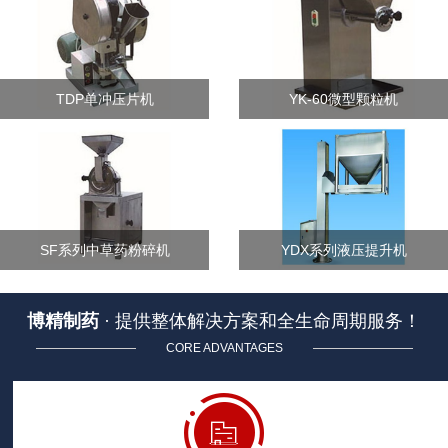
TDP单冲压片机
YK-60微型颗粒机
SF系列中草药粉碎机
YDX系列液压提升机
博精制药
· 提供整体解决方案和全生命周期服务！
CORE ADVANTAGES