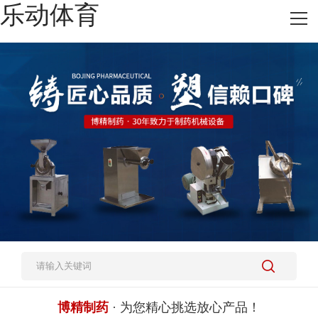
乐动体育
网站乐动体育
热销产品
施工案例
新闻资讯
关于我们
人才招聘
乐动体育-乐动（中国）一站式服务官方网站
博精制药
· 为您精心挑选放心产品！