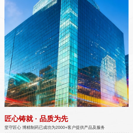
匠心铸就 · 品质为先
坚守匠心 博精制药已成功为2000+客户提供产品及服务