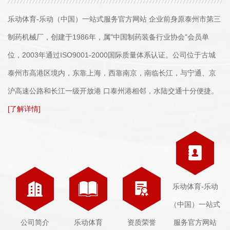
乐动体育-乐动（中国）一站式服务官方网站 企业前身原泰州市第三
制药机械厂，创建于1986年，属"中国制药装备行业协会"会员单
位，2003年通过ISO9001-2000国际质量体系认证。公司位于古城
泰州市高港区境内，东靠上海，西靠南京，南临长江，与宁通、京
沪高速公路和长江一级开放港 口泰州港相邻，水陆交通十分便捷。
[了解详情]
乐动体育-乐动
（中国）一站式
公司简介
乐动体育
资质荣誉
服务官方网站